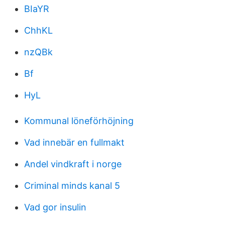
BIaYR
ChhKL
nzQBk
Bf
HyL
Kommunal löneförhöjning
Vad innebär en fullmakt
Andel vindkraft i norge
Criminal minds kanal 5
Vad gor insulin